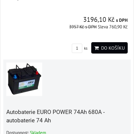
3196,10 Kč
s DPH
3957 Kč
s DPH
Sleva 760,90 Kč
DO KOŠÍKU
ks
Autobaterie EURO POWER 74Ah 680A -
autobaterie 74 Ah
Dostupnost:
Skladem