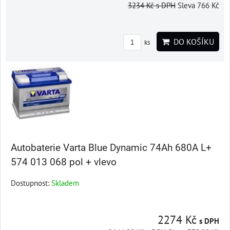
3234 Kč
s DPH
Sleva 766 Kč
DO KOŠÍKU
ks
Autobaterie Varta Blue Dynamic 74Ah 680A L+
574 013 068 pol + vlevo
Dostupnost:
Skladem
2274 Kč
s DPH