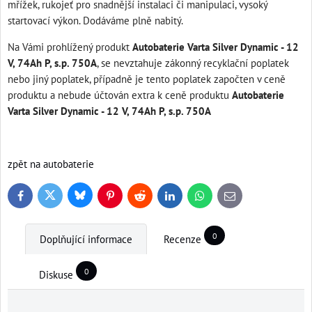
mřížek, rukojeť pro snadnější instalaci či manipulaci, vysoký
startovací výkon. Dodáváme plně nabitý.
Na Vámi prohlížený produkt
Autobaterie Varta Silver Dynamic - 12
V, 74Ah P, s.p. 750A
, se nevztahuje zákonný recyklační poplatek
nebo jiný poplatek, případně je tento poplatek započten v ceně
produktu a nebude účtován extra k ceně produktu
Autobaterie
Varta Silver Dynamic - 12 V, 74Ah P, s.p. 750A
zpět na autobaterie
Bluesky
Twitter
Facebook
Pinterest
Reddit
LinkedIn
WhatsApp
E-
mail
0
Doplňující informace
Recenze
0
Diskuse