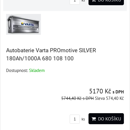
ks
Autobaterie Varta PROmotive SILVER
180Ah/1000A 680 108 100
Dostupnost:
Skladem
5170 Kč
s DPH
5744,40 Kč
s DPH
Sleva 574,40 Kč
DO KOŠÍKU
ks