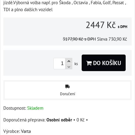
jízdě.Výborná volba např. pro Škoda , Octavia , Fabia, Golf, Passat ,
TDI a plno dalších vozidel
2447 Kč
s DPH
3177,90 Kč
s DPH
Sleva
730,90 Kč
DO KOŠÍKU
ks
Doručení
Dostupnost:
Skladem
Osobní odběr
•
0 Kč
•
Výrobce:
Varta