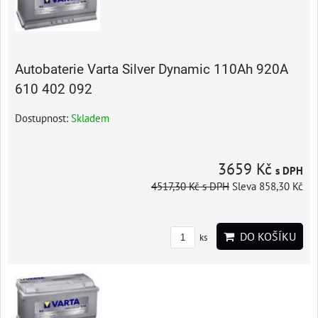
Autobaterie Varta Silver Dynamic 110Ah 920A
610 402 092
Dostupnost:
Skladem
3659 Kč
s DPH
4517,30 Kč
s DPH
Sleva 858,30 Kč
DO KOŠÍKU
ks