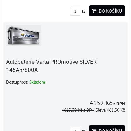
DO KOŠÍKU
ks
Autobaterie Varta PROmotive SILVER
145Ah/800A
Dostupnost:
Skladem
4152 Kč
s DPH
4613,30 Kč
s DPH
Sleva 461,30 Kč
DO KOŠÍKU