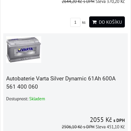
2644,20 Kč
s DPH
Sleva 370,20 Kč
DO KOŠÍKU
ks
Autobaterie Varta Silver Dynamic 61Ah 600A
561 400 060
Dostupnost:
Skladem
2055 Kč
s DPH
2506,10 Kč
s DPH
Sleva 451,10 Kč