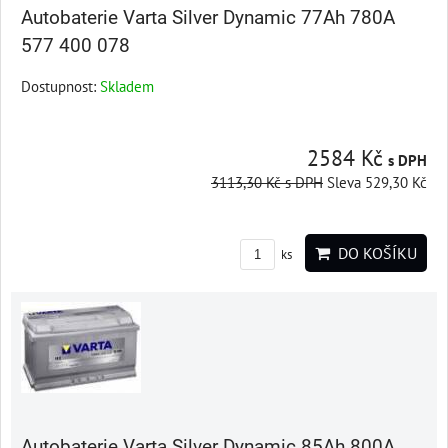
Autobaterie Varta Silver Dynamic 77Ah 780A
577 400 078
Dostupnost:
Skladem
2584 Kč
s DPH
3113,30 Kč
s DPH
Sleva 529,30 Kč
DO KOŠÍKU
ks
Autobaterie Varta Silver Dynamic 85Ah 800A