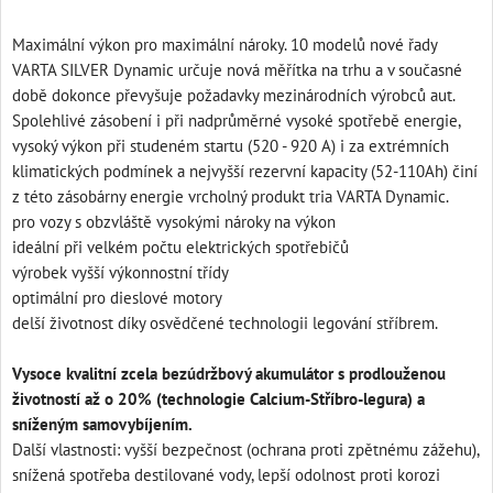
Maximální výkon pro maximální nároky. 10 modelů nové řady
VARTA SILVER Dynamic určuje nová měřítka na trhu a v současné
době dokonce převyšuje požadavky mezinárodních výrobců aut.
Spolehlivé zásobení i při nadprůměrné vysoké spotřebě energie,
vysoký výkon při studeném startu (520 - 920 A) i za extrémních
klimatických podmínek a nejvyšší rezervní kapacity (52-110Ah) činí
z této zásobárny energie vrcholný produkt tria VARTA Dynamic.
pro vozy s obzvláště vysokými nároky na výkon
ideální při velkém počtu elektrických spotřebičů
výrobek vyšší výkonnostní třídy
optimální pro dieslové motory
delší životnost díky osvědčené technologii legování stříbrem.
Vysoce kvalitní zcela bezúdržbový akumulátor s prodlouženou
životností až o 20% (technologie Calcium-Stříbro-legura) a
sníženým samovybíjením.
Další vlastnosti: vyšší bezpečnost (ochrana proti zpětnému zážehu),
snížená spotřeba destilované vody, lepší odolnost proti korozi