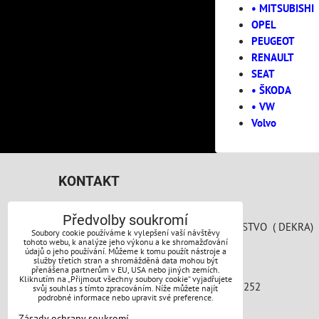
• MITSUBISHI
OPEL
PEUGEOT
RENAULT
SEAT
• ŠKODA
• VW
Volvo
KONTAKT
AUTO PERFEKT PRAHA s.r.o.
Předvolby soukromí
SPOJOVACÍ 783/41 AREÁL AUTODRUŽSTVO ( DEKRA)
Soubory cookie používáme k vylepšení vaší návštěvy
190 00 Praha 9
tohoto webu, k analýze jeho výkonu a ke shromažďování
údajů o jeho používání. Můžeme k tomu použít nástroje a
služby třetích stran a shromážděná data mohou být
přenášena partnerům v EU, USA nebo jiných zemích.
Kliknutím na „Přijmout všechny soubory cookie“ vyjadřujete
GSM: +420 603 410 627, +420 603 551 252
svůj souhlas s tímto zpracováním. Níže můžete najít
podrobné informace nebo upravit své preference.
OBJEDNÁVKY
Zásady ochrany soukromí