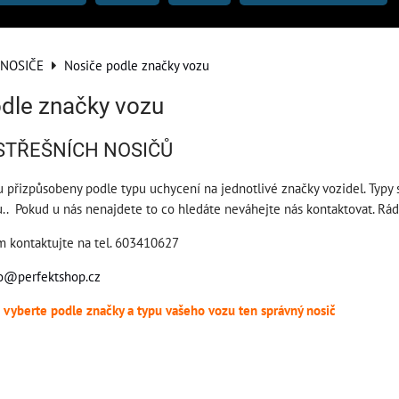
 NOSIČE
Nosiče podle značky vozu
dle značky vozu
STŘEŠNÍCH NOSIČŮ
ou přizpůsobeny podle typu uchycení na jednotlivé značky vozidel. Typy
u.. Pokud u nás nenajdete to co hledáte neváhejte nás kontaktovat. R
ím kontaktujte na tel. 603410627
fo@perfektshop.cz
i vyberte podle značky a typu vašeho vozu ten správný nosič