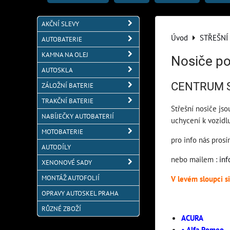
AKČNÍ SLEVY
Úvod
STŘEŠNÍ
AUTOBATERIE
KAMNA NA OLEJ
Nosiče po
AUTOSKLA
CENTRUM 
ZÁLOŽNÍ BATERIE
TRAKČNÍ BATERIE
Střešní nosiče js
NABÍJEČKY AUTOBATERIÍ
uchycení k vozidl
MOTOBATERIE
pro info nás pros
AUTODÍLY
nebo mailem :
in
XENONOVÉ SADY
MONTÁŽ AUTOFOLIÍ
V levém sloupci s
OPRAVY AUTOSKEL PRAHA
RŮZNÉ ZBOŽÍ
ACURA
• Alfa Romeo