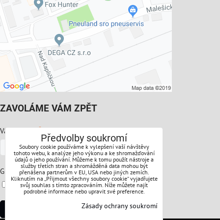
ZAVOLÁME VÁM ZPĚT
*
Váš telefon:
Předvolby soukromí
Soubory cookie používáme k vylepšení vaší návštěvy
tohoto webu, k analýze jeho výkonu a ke shromažďování
údajů o jeho používání. Můžeme k tomu použít nástroje a
služby třetích stran a shromážděná data mohou být
*
GDPR:
přenášena partnerům v EU, USA nebo jiných zemích.
Kliknutím na „Přijmout všechny soubory cookie“ vyjadřujete
Souhlasíte s ochranou osobních údajů
svůj souhlas s tímto zpracováním. Níže můžete najít
podrobné informace nebo upravit své preference.
Zásady ochrany soukromí
Odeslat