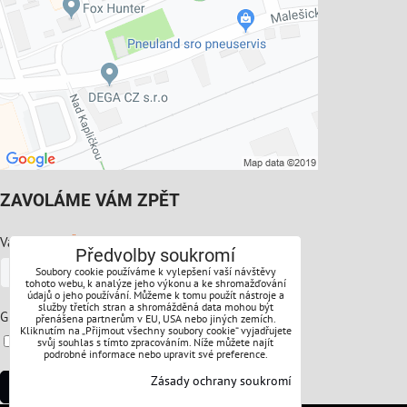
ZAVOLÁME VÁM ZPĚT
*
Váš telefon:
Předvolby soukromí
Soubory cookie používáme k vylepšení vaší návštěvy
tohoto webu, k analýze jeho výkonu a ke shromažďování
údajů o jeho používání. Můžeme k tomu použít nástroje a
služby třetích stran a shromážděná data mohou být
*
GDPR:
přenášena partnerům v EU, USA nebo jiných zemích.
Kliknutím na „Přijmout všechny soubory cookie“ vyjadřujete
Souhlasíte s ochranou osobních údajů
svůj souhlas s tímto zpracováním. Níže můžete najít
podrobné informace nebo upravit své preference.
Zásady ochrany soukromí
Odeslat