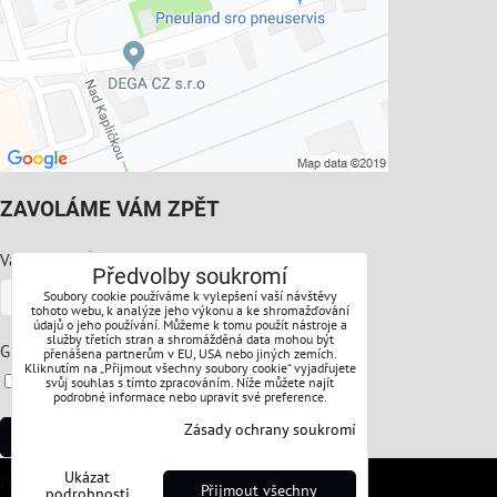
ZAVOLÁME VÁM ZPĚT
*
Váš telefon:
Předvolby soukromí
Soubory cookie používáme k vylepšení vaší návštěvy
tohoto webu, k analýze jeho výkonu a ke shromažďování
údajů o jeho používání. Můžeme k tomu použít nástroje a
služby třetích stran a shromážděná data mohou být
*
GDPR:
přenášena partnerům v EU, USA nebo jiných zemích.
Kliknutím na „Přijmout všechny soubory cookie“ vyjadřujete
Souhlasíte s ochranou osobních údajů
svůj souhlas s tímto zpracováním. Níže můžete najít
podrobné informace nebo upravit své preference.
Zásady ochrany soukromí
Odeslat
Ukázat
Předvolby soukromí
Zásady ochrany soukromí
Přijmout všechny
podrobnosti